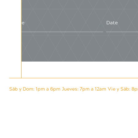
Sáb y Dom: 1pm a 6pm
Jueves: 7pm a 12am
Vie y Sáb: 8