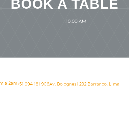
BOOK A TABLE
pm a 2am
+51 994 181 906
Av. Bolognesi 292 Barranco, Lima